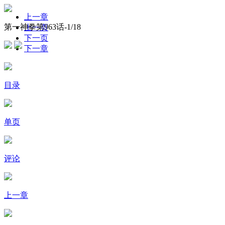
上一章
第一神拳第963话-
1
/18
上一页
下一页
下一章
目录
单页
评论
上一章