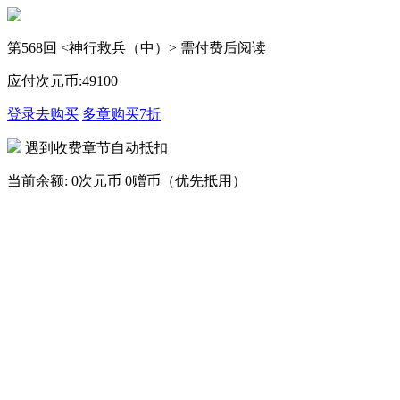
第568回 <神行救兵（中）> 需付费后阅读
应付次元币:
49
100
登录去购买
多章购买
7折
遇到收费章节自动抵扣
当前余额:
0次元币
0赠币（优先抵用）