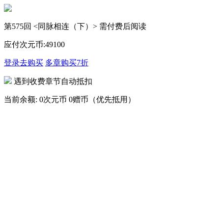
第575回 <同脉相连（下）> 需付费后阅读
应付次元币:
49
100
登录去购买
多章购买
7折
遇到收费章节自动抵扣
当前余额:
0次元币
0赠币（优先抵用）