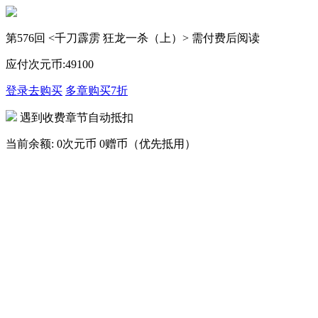
第576回 <千刀霹雳 狂龙一杀（上）> 需付费后阅读
应付次元币:
49
100
登录去购买
多章购买
7折
遇到收费章节自动抵扣
当前余额:
0次元币
0赠币（优先抵用）