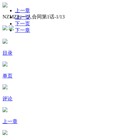
上一章
NZMZお一人合同第1话-
1
/13
上一页
下一页
下一章
目录
单页
评论
上一章