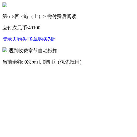
第618回 <逃（上）> 需付费后阅读
应付次元币:
49
100
登录去购买
多章购买
7折
遇到收费章节自动抵扣
当前余额:
0次元币
0赠币（优先抵用）