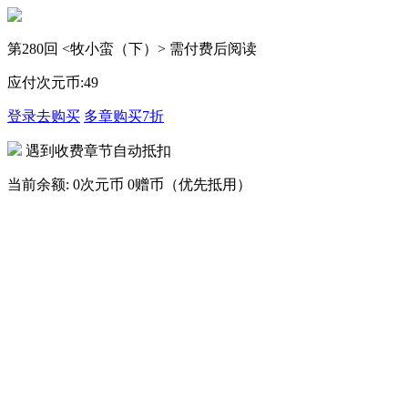
第280回 <牧小蛮（下）> 需付费后阅读
应付次元币:
49
登录去购买
多章购买
7折
遇到收费章节自动抵扣
当前余额:
0次元币
0赠币（优先抵用）