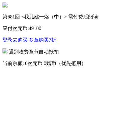
第681回 <我儿姚一烙（中）> 需付费后阅读
应付次元币:
49
100
登录去购买
多章购买
7折
遇到收费章节自动抵扣
当前余额:
0次元币
0赠币（优先抵用）