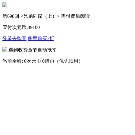
第698回 <兄弟同谋（上）> 需付费后阅读
应付次元币:
49
100
登录去购买
多章购买
7折
遇到收费章节自动抵扣
当前余额:
0次元币
0赠币（优先抵用）