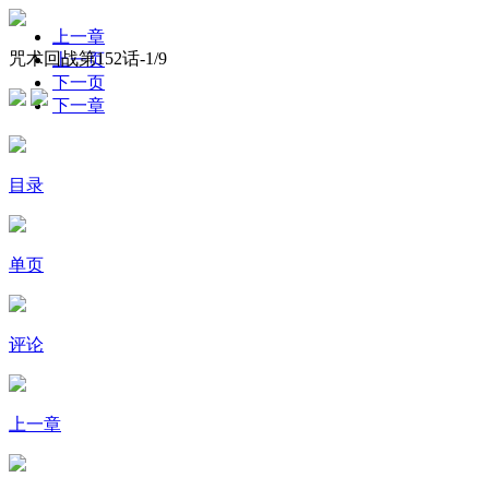
上一章
咒术回战第152话-
1
/9
上一页
下一页
下一章
目录
单页
评论
上一章