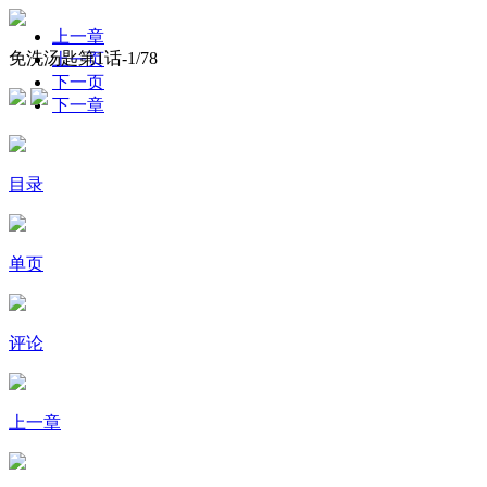
上一章
免洗汤匙第1话-
1
/78
上一页
下一页
下一章
目录
单页
评论
上一章