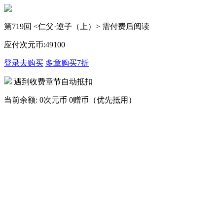
第719回 <仁父·逆子（上）> 需付费后阅读
应付次元币:
49
100
登录去购买
多章购买
7折
遇到收费章节自动抵扣
当前余额:
0次元币
0赠币（优先抵用）