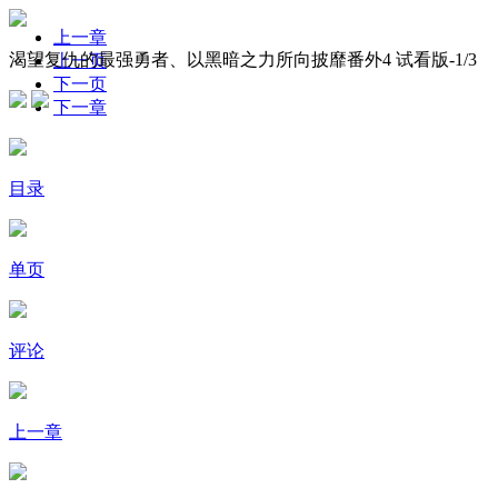
上一章
渴望复仇的最强勇者、以黑暗之力所向披靡番外4 试看版-
1
/3
上一页
下一页
下一章
目录
单页
评论
上一章