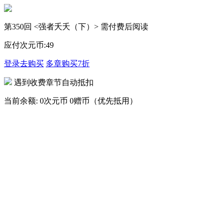
第350回 <强者夭夭（下）> 需付费后阅读
应付次元币:
49
登录去购买
多章购买
7折
遇到收费章节自动抵扣
当前余额:
0次元币
0赠币（优先抵用）