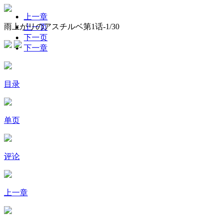
上一章
雨上がリのアスチルベ第1话-
1
/30
上一页
下一页
下一章
目录
单页
评论
上一章