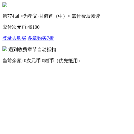
第774回 <为孝义·甘俯首（中）> 需付费后阅读
应付次元币:
49
100
登录去购买
多章购买
7折
遇到收费章节自动抵扣
当前余额:
0次元币
0赠币（优先抵用）