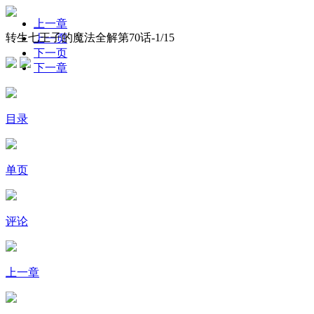
上一章
转生七王子的魔法全解第70话-
1
/15
上一页
下一页
下一章
目录
单页
评论
上一章