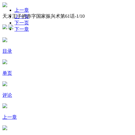
上一章
天才王子的赤字国家振兴术第61话-
1
/10
上一页
下一页
下一章
目录
单页
评论
上一章