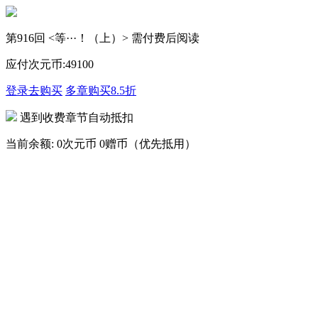
第916回 <等···！（上）> 需付费后阅读
应付次元币:
49
100
登录去购买
多章购买
8.5折
遇到收费章节自动抵扣
当前余额:
0次元币
0赠币（优先抵用）