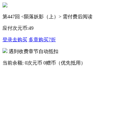
第447回 <陨落妖影（上）> 需付费后阅读
应付次元币:
49
登录去购买
多章购买
7折
遇到收费章节自动抵扣
当前余额:
0次元币
0赠币（优先抵用）