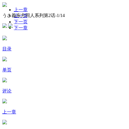
上一章
うさ義东方同人系列第2话-
1
/14
上一页
下一页
下一章
目录
单页
评论
上一章