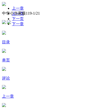
上一章
中华小当家极119-
1
/21
上一页
下一页
下一章
目录
单页
评论
上一章