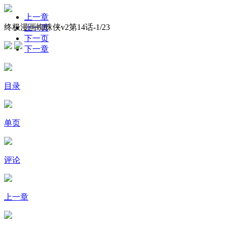
上一章
终极漫画蜘蛛侠v2第14话-
1
/23
上一页
下一页
下一章
目录
单页
评论
上一章