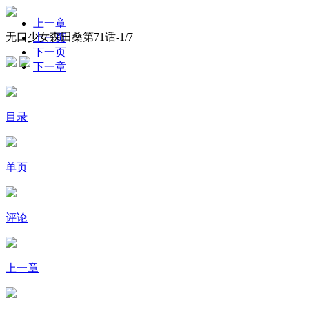
上一章
无口少女森田桑第71话-
1
/7
上一页
下一页
下一章
目录
单页
评论
上一章