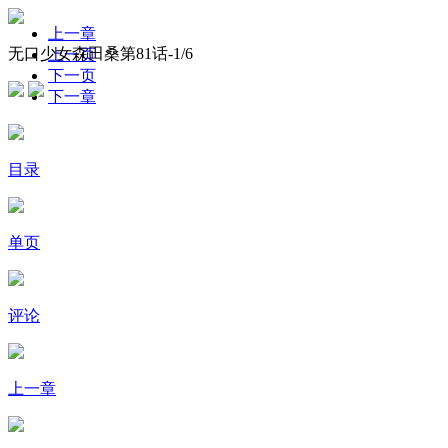
上一章
无口少女森田桑第81话-
1
/6
上一页
下一页
下一章
目录
单页
评论
上一章