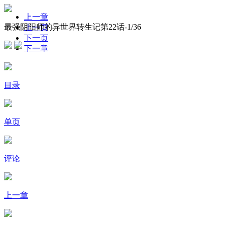
上一章
最强阴阳师的异世界转生记第22话-
1
/36
上一页
下一页
下一章
目录
单页
评论
上一章