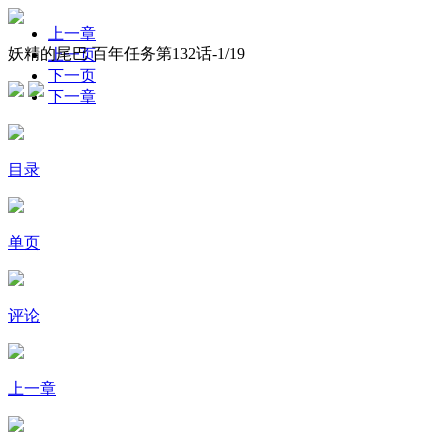
上一章
妖精的尾巴 百年任务第132话-
1
/19
上一页
下一页
下一章
目录
单页
评论
上一章