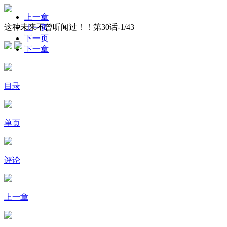
上一章
这种未来不曾听闻过！！第30话-
1
/43
上一页
下一页
下一章
目录
单页
评论
上一章