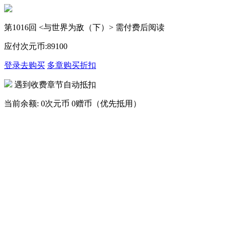
第1016回 <与世界为敌（下）> 需付费后阅读
应付次元币:
89
100
登录去购买
多章购买
折扣
遇到收费章节自动抵扣
当前余额:
0次元币
0赠币（优先抵用）