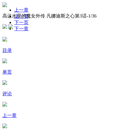
上一章
高达水星的魔女外传 凡娜迪斯之心第3话-
1
/36
上一页
下一页
下一章
目录
单页
评论
上一章