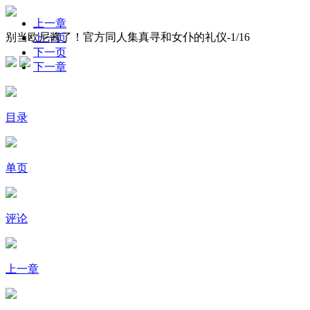
上一章
别当欧尼酱了！官方同人集真寻和女仆的礼仪-
1
/16
上一页
下一页
下一章
目录
单页
评论
上一章