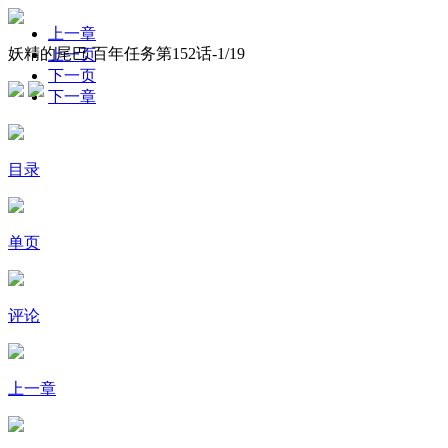
上一章
妖精的尾巴 百年任务第152话-
1
/19
上一页
下一页
下一章
目录
单页
评论
上一章