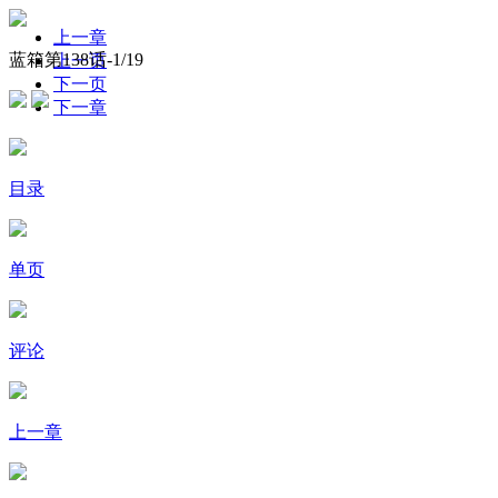
上一章
蓝箱第138话-
1
/19
上一页
下一页
下一章
目录
单页
评论
上一章