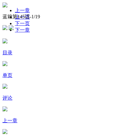
上一章
蓝箱第145话-
1
/19
上一页
下一页
下一章
目录
单页
评论
上一章