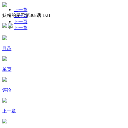
上一章
妖精的尾巴第368话-
1
/21
上一页
下一页
下一章
目录
单页
评论
上一章