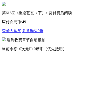
第616回 <重返苍玄（下）> 需付费后阅读
应付次元币:
49
登录去购买
多章购买
9折
遇到收费章节自动抵扣
当前余额:
0次元币
0赠币（优先抵用）