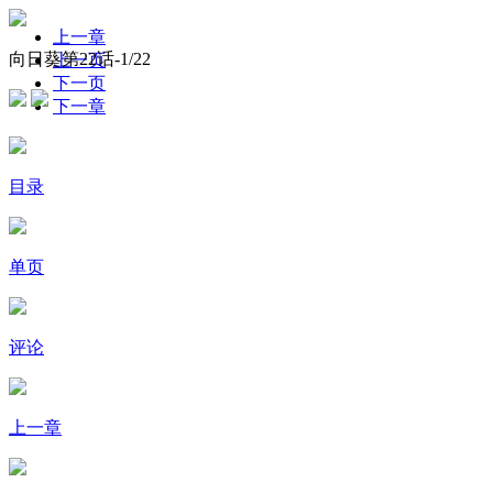
上一章
向日葵第22话-
1
/22
上一页
下一页
下一章
目录
单页
评论
上一章