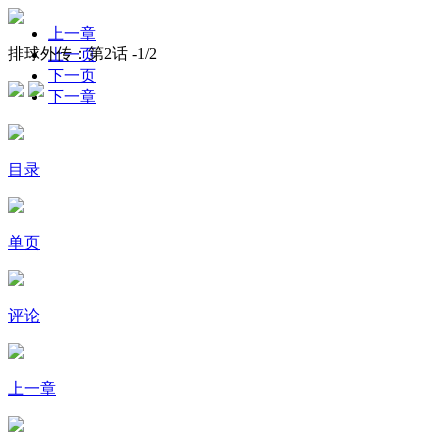
上一章
排球外传：第2话 -
1
/2
上一页
下一页
下一章
目录
单页
评论
上一章