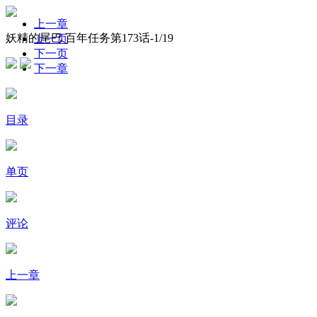
上一章
妖精的尾巴 百年任务第173话-
1
/19
上一页
下一页
下一章
目录
单页
评论
上一章