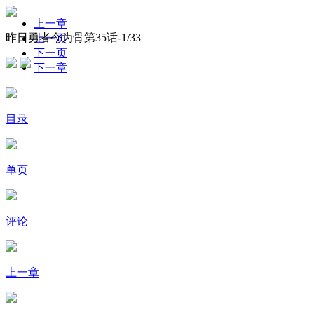
上一章
昨日勇者今为骨第35话-
1
/33
上一页
下一页
下一章
目录
单页
评论
上一章