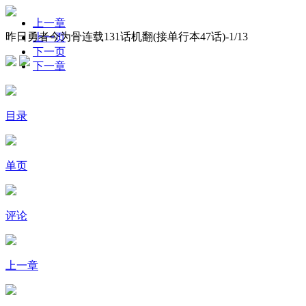
上一章
昨日勇者今为骨连载131话机翻(接单行本47话)-
1
/13
上一页
下一页
下一章
目录
单页
评论
上一章