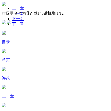
上一章
昨日勇者今为骨连载143话机翻-
1
/12
上一页
下一页
下一章
目录
单页
评论
上一章