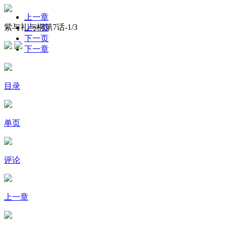
上一章
紫与礼与桐第7话-
1
/3
上一页
下一页
下一章
目录
单页
评论
上一章