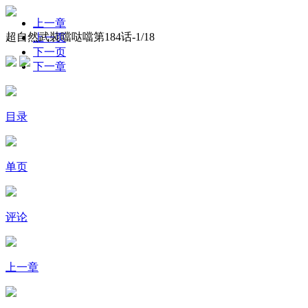
上一章
超自然武裝噹哒噹第184话-
1
/18
上一页
下一页
下一章
目录
单页
评论
上一章