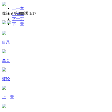
上一章
噬谎者第388话-
1
/17
上一页
下一页
下一章
目录
单页
评论
上一章