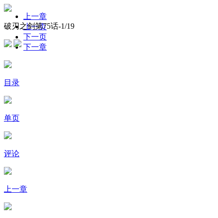
上一章
破刃之剑第75话-
1
/19
上一页
下一页
下一章
目录
单页
评论
上一章