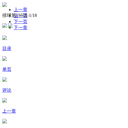
上一章
排球第155话-
1
/18
上一页
下一页
下一章
目录
单页
评论
上一章