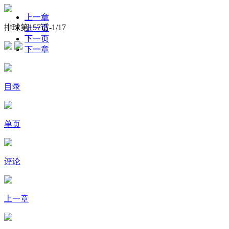
上一章
排球第157话-
1
/17
上一页
下一页
下一章
目录
单页
评论
上一章