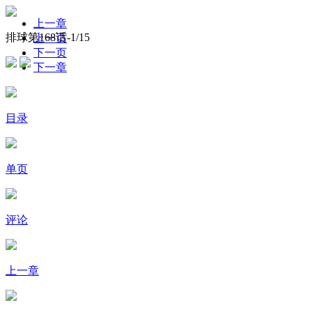
上一章
排球第168话-
1
/15
上一页
下一页
下一章
目录
单页
评论
上一章