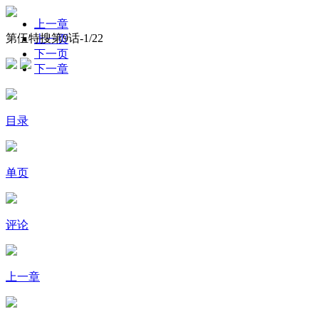
上一章
第伍特搜第9话-
1
/22
上一页
下一页
下一章
目录
单页
评论
上一章